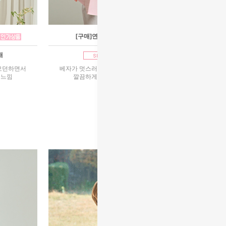
[구매]연우분홍 남아한복
매
1호~11호 구매
모던하면서
베자가 멋스러운 길이감의 쾌자로 모던하면서
운느낌
깔끔하게 떨어지는 고급스러운느낌
80,000원
90,000원
리뷰 : 16