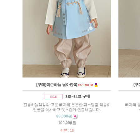
[구매]예준하늘 남아한복
[구
1호~11호 구매
전통하늘색감의 고운 베자와 은은한 파스텔감 색동이
베자의 
얼굴을 화사하고 멋스럽게 연출해줍니다.
88,000원
100,000원
리뷰 : 18