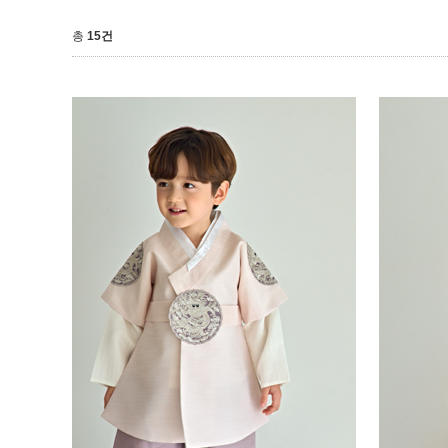
총
15건