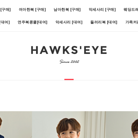
[구매]
여아한복 [구매]
남아한복 [구매]
악세사리 [구매]
웨딩드
대여]
연주복콩쿨[대여]
악세사리 [대여]
들러리복 [대여]
가족커
비)(1호~19호)
5
[대여]쥬비화이트(1호~11호)
6
[대여]아스터슬림턱시도(1호~1