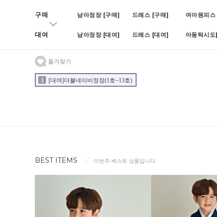
구매
남아정장 [구매]
드레스 [구매]
여아원피스 
대여
남아정장 [대여]
드레스 [대여]
아동턱시도[
즐겨찾기
3
[대여]더블네이비정장(1호~13호)
4
[대여]BOY블랙쓰피피스(나
2
[대여]블루빈로이셋업(1호~7호)
BEST ITEMS
이번주 베스트 상품입니다.