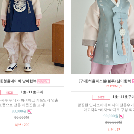
매]청율네이비 남아한복
[구매]하율파스텔(블루) 남아한복
1호~11호구매
1호~11호구
용자수 무늬가 화려하고 기품있게 연출
소품으로 전통 매듭끈을 코디!
깔끔한 민자소매에 베자의 전통수가
마고자와+베자+바지로 구성 되
83,000원
90,000원
90,000원
100,000원
리뷰 : 220
리뷰 : 87