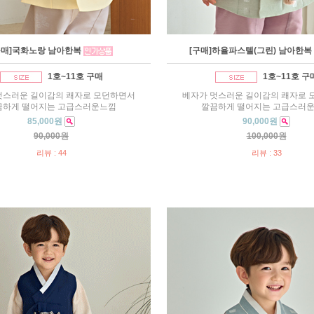
구매]국화노랑 남아한복
[구매]하율파스텔(그린) 남아한복
1호~11호 구매
1호~11호 구
멋스러운 길이감의 쾌자로 모던하면서
베자가 멋스러운 길이감의 쾌자로 
끔하게 떨어지는 고급스러운느낌
깔끔하게 떨어지는 고급스러
85,000원
90,000원
90,000원
100,000원
리뷰 : 44
리뷰 : 33