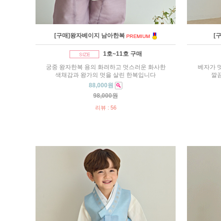
[구매]왕자베이지 남아한복
[
1호~11호 구매
궁중 왕자한복 용의 화려하고 멋스러운 화사한
베자가 
색채감과 왕가의 멋을 살린 한복입니다
깔
88,000원
98,000원
리뷰 : 56