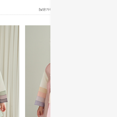
[낮은가격]
[높은가격]
[제품명]
[리뷰순]