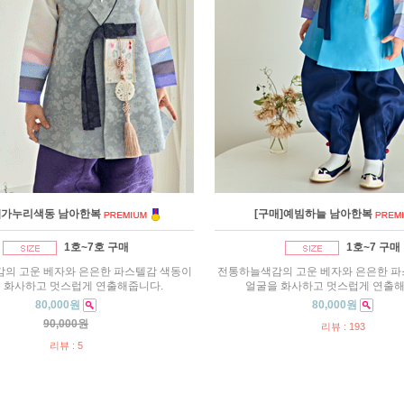
]가누리색동 남아한복
[구매]예빔하늘 남아한복
1호~7호 구매
1호~7 구매
의 고운 베자와 은은한 파스텔감 색동이
전통하늘색감의 고운 베자와 은은한 파
 화사하고 멋스럽게 연출해줍니다.
얼굴을 화사하고 멋스럽게 연출해
80,000원
80,000원
90,000원
리뷰 : 193
리뷰 : 5