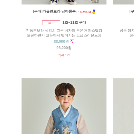
[구매]가율연보라 남아한복
[
1호~11호 구매
전통연보라 색감의 고운 베자와 은은한 파스텔감
궁중 왕
모던하면서 깔끔하게 떨어지는 고급스러운느낌
전
88,000원
98,000원
리뷰 : 21