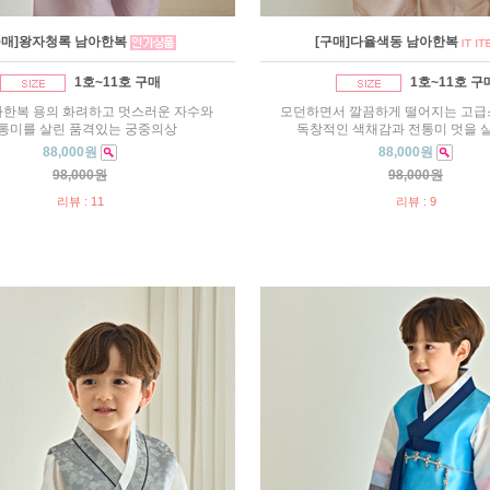
구매]왕자청록 남아한복
[구매]다율색동 남아한복
1호~11호 구매
1호~11호 구
자한복 용의 화려하고 멋스러운 자수와
모던하면서 깔끔하게 떨어지는 고
통미를 살린 품격있는 궁중의상
독창적인 색채감과 전통미 멋을 
88,000원
88,000원
98,000원
98,000원
리뷰 : 11
리뷰 : 9