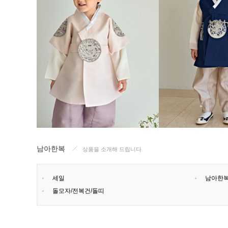
남아한복
상품을 소개해 드립니다.
세일
남아한
돌모자/전복건/돌띠