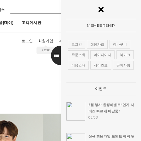
레스
플[대여]
고객게시판
MEMBERSHIP
로그인
회원가입
마이페이지
장바구니
주문조회
로그인
회원가입
장바구니
+ 2000
9호)
7
[구매]아루네스진주 (1호~13호)
8
[구매]아란한복드레스(핑크)(1호~13
주문조회
마이페이지
북마크
이용안내
사이즈표
공지사항
이벤트
8월 행사 한정이벤트! 인기 사
이즈 빠르게 마감중!
06/03
신규 회원가입 포인트 혜택 🌸