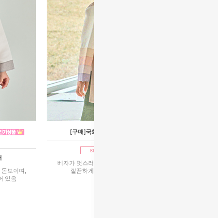
[구매]국화베이지 남아한복
1호~11호 구매
매
베자가 멋스러운 길이감의 쾌자로 모던하면서
 돋보이며,
깔끔하게 떨어지는 고급스러운느낌
어 있음
85,000원
90,000원
리뷰 : 11