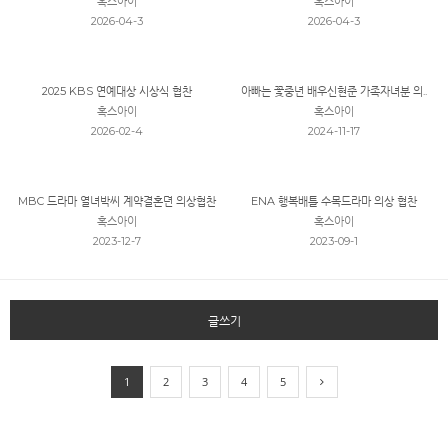
혹스아이
혹스아이
2026-04-3
2026-04-3
2025 KBS 연예대상 시상식 협찬
아빠는 꽃중년 배우신현준 가족자녀분 의..
혹스아이
혹스아이
2026-02-4
2024-11-17
MBC 드라마 열녀박씨 계약결혼뎐 의상협찬
ENA 행복배틀 수목드라마 의상 협찬
혹스아이
혹스아이
2023-12-7
2023-09-1
글쓰기
1
2
3
4
5