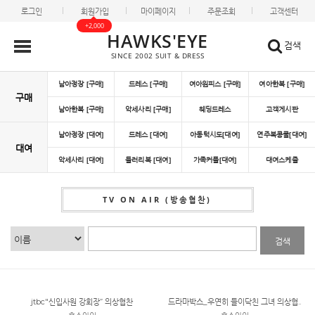
로그인
회원가입
마이페이지
주문조회
고객센터
+2,000
HAWKS'EYE
검색
SINCE 2002 SUIT & DRESS
남아정장 [구매]
드레스 [구매]
여아원피스 [구매]
여아한복 [구매]
구매
남아한복 [구매]
악세사리 [구매]
웨딩드레스
고객게시판
남아정장 [대여]
드레스 [대여]
아동턱시도[대여]
연주복콩쿨[대여]
대여
악세사리 [대여]
들러리복 [대여]
가족커플[대여]
대여스케쥴
TV ON AIR (방송협찬)
검색
jtbc"신입사원 강회장” 의상협찬
드라마박스_우연히 들이닥친 그녀 의상협..