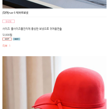
[대여]rua-5 빅바우보넷
사이즈: 돌사이즈돌잔치에 풍성한 보넷으로 귀여움연출
12,000원
리뷰 : 1