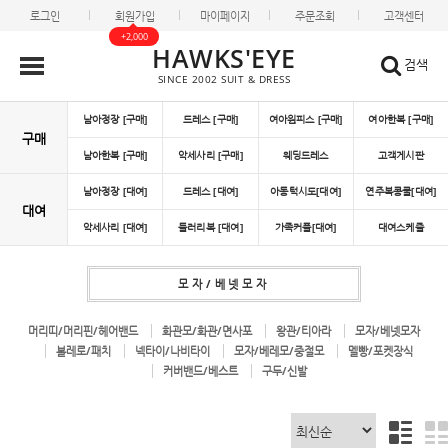
로그인
회원가입
마이페이지
주문조회
고객센터
+2,000
HAWKS'EYE
검색
SINCE 2002 SUIT & DRESS
남아정장 [구매]
드레스 [구매]
여아원피스 [구매]
여아한복 [구매]
구매
남아한복 [구매]
악세사리 [구매]
웨딩드레스
고객게시판
남아정장 [대여]
드레스 [대여]
아동턱시도[대여]
연주복콩쿨[대여]
대여
악세사리 [대여]
들러리복 [대여]
가족커플[대여]
대여스케쥴
모자/베넷모자
머리띠/머리핀/헤어밴드
화관모/화관/면사포
왕관/티아라
모자/베넷모자
볼레로/패치
넥타이/나비타이
모자/베레모/중절모
멜빵/포켓장식
커버밴드/베스트
구두/신발