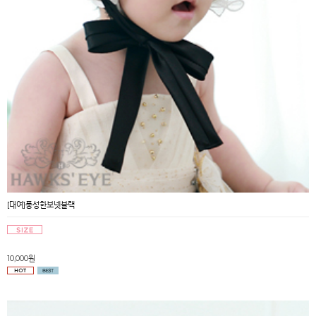
[대여]풍성한보넷블랙
10,000원