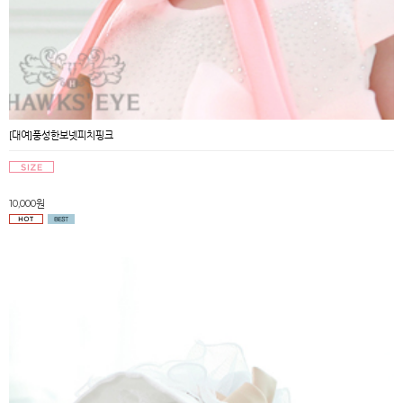
[대여]풍성한보넷피치핑크
10,000원