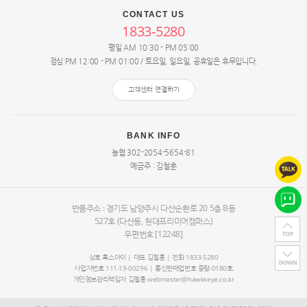
CONTACT US
1833-5280
평일 AM 10:30 - PM 05:00
점심 PM 12:00 - PM 01:00 / 토요일, 일요일, 공휴일은 휴무입니다.
고객센터 연결하기
BANK INFO
농협 302-2054-5654-81
예금주 : 김철훈
반품주소 : 경기도 남양주시 다산순환로 20
5층 B동
527호
(다산동, 현대프리미어캠퍼스)
우편번호 [12248]
상호 혹스아이 | 대표
김철훈
| 전화 1833-5280
사업자번호 111-19-00296 | 통신판매업번호 중랑-0180호
개인정보관리책임자
김철훈
webmaster@hawkseye.co.kr