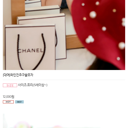
[대여]와인진주구슬모자
사이즈:프리(5세이상~)
12,000원