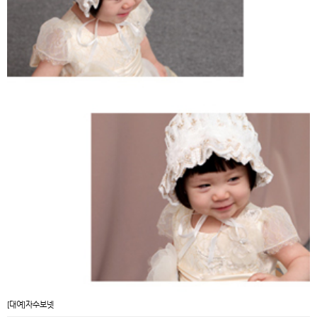
[대여]자수보넷