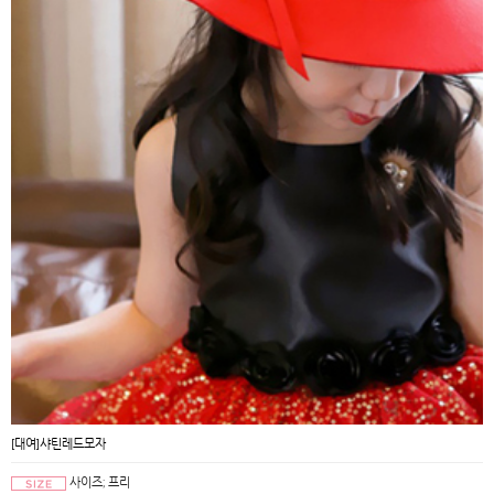
[대여]샤틴레드모자
사이즈; 프리