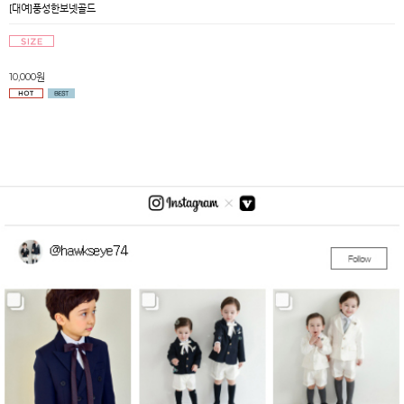
[대여]풍성한보넷골드
10,000원