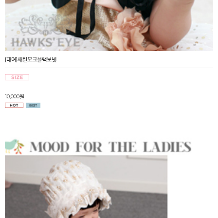
[대여]새틴모크블랙보넷
10,000원