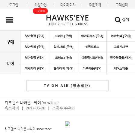
로그인
회원가입
마이페이지
주문조회
고객센터
+2,000
HAWKS'EYE
검색
SINCE 2002 SUIT & DRESS
남아정장 [구매]
드레스 [구매]
여아원피스 [구매]
여아한복 [구매]
구매
남아한복 [구매]
악세사리 [구매]
웨딩드레스
고객게시판
남아정장 [대여]
드레스 [대여]
아동턱시도[대여]
연주복콩쿨[대여]
대여
악세사리 [대여]
들러리복 [대여]
가족커플[대여]
대여스케쥴
TV ON AIR (방송협찬)
키즈댄스 나하은 - 싸이 'new face'
혹스아이
|
2017-06-20
|
조회수 44480
키즈댄스 나하은 - 싸이 'new face'