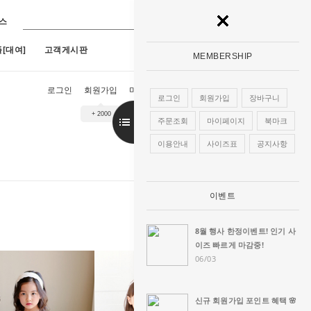
스
[대여]
고객게시판
MEMBERSHIP
로그인
회원가입
마이페이지
장바구니
주문조회
로그인
회원가입
장바구니
+ 2000
8
[구매]아란한복드레스(핑크)(1호~13호)
9
[대여]테일슬림연미복(1호~19호)
주문조회
마이페이지
북마크
이용안내
사이즈표
공지사항
이벤트
8월 행사 한정이벤트! 인기 사
이즈 빠르게 마감중!
06/03
신규 회원가입 포인트 혜택 🌸