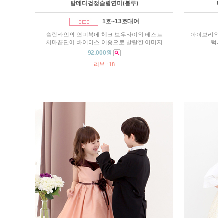
탑데디검정슬림연미(블루)
1호~13호대여
슬림라인의 연미복에 체크 보우타이와 베스트
아이보리와
치마끝단에 바이어스 이중으로 발랄한 이미지
턱
92,000원
리뷰 : 18