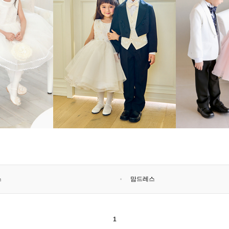
스
맘드레스
1