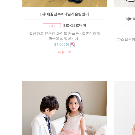
[대여]꽃진주&테일러슬림연미
리버
1호~13호대여
깔끔하고 은은한 화이트 커플룩~ 결혼식장에
화동으로 멋진의상~
파스텔톤의
94,000원
리뷰 : 85