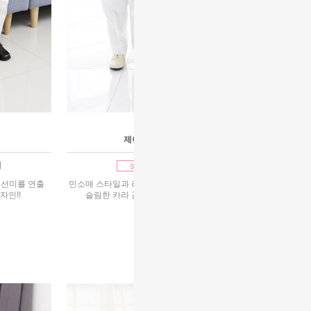
[대여]이브모네&
제이크흰슬림턱시커플
여
1호~9호 대여
곡선미를 연출
민소매 스타일과 러블리한 쉬폰소재로 가슴을 감싸며
자인!!
슬림한 카라 공단의 부드러운 곡선미와 카라
95,000원
리뷰 : 3