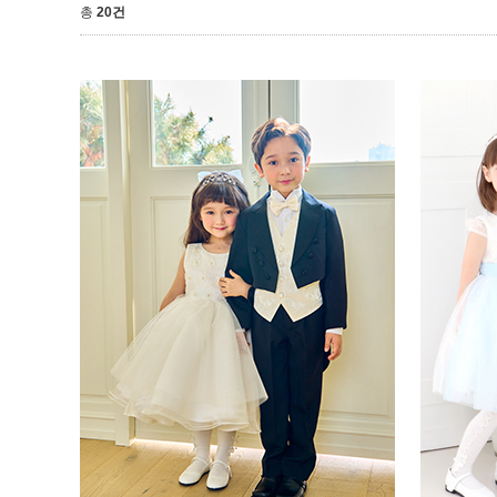
총
20건