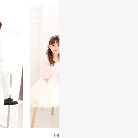
[대여]핑크하이디진주&