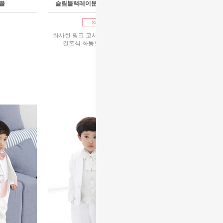
플
슬림블랙레이분홍연미(나비타이)커플
1호~13호 대여
화사한 핑크 코사지 드레스와 슬림한 분홍 연미복!!
결혼식 화동으로 잘어울리는 커플복입니다
90,000원
리뷰 : 14