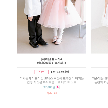
[대여]엔젤피치&
데디슬림콤비턱시체크
1호~13호대여
피치톤의 러블리한 드레스 목선에 진주장식 바지는
가슴에는 큐
검정 자켓은 화이트콤비로 체크 베스트
돌잔치 화
97,000원
리뷰 : 26