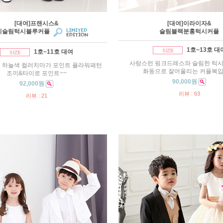
[대여]프랜시스&
[대여]이라이자&
티슬림턱시블루커플
슬림블랙분홍턱시커플
1호~13호 대
1호~11호 대여
사랑스런 핑크드레스와 슬림한 턱시
 하늘색 컬러치마가 포인트 플라워패턴
화동으로 잘어울리는 커플복
조끼&타이로 포인트~~
90,000원
92,000원
리뷰 : 63
리뷰 : 21