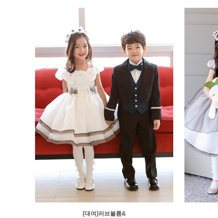
[대여]러브볼륨&