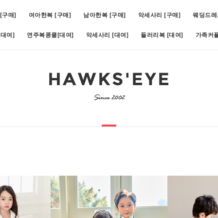
[구매]
여아한복 [구매]
남아한복 [구매]
악세사리 [구매]
웨딩드레
대여]
연주복콩쿨[대여]
악세사리 [대여]
들러리복 [대여]
가족커플
호)
6
[대여]아스터슬림턱시도(1호~19호)
7
[구매]아루네스진주 (1호~13호)