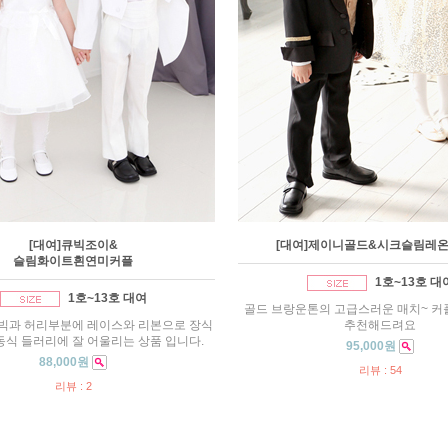
[대여]큐빅조이&
[대여]제이니골드&시크슬림레
슬림화이트흰연미커플
1호~13호 대
1호~13호 대여
골드 브랑운톤의 고급스러운 매치~ 커플
빅과 허리부분에 레이스와 리본으로 장식
추천해드려요
동식 들러리에 잘 어울리는 상품 입니다.
95,000원
88,000원
리뷰 : 54
리뷰 : 2