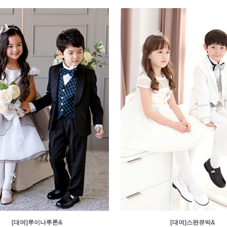
[대여]루이나투톤&
[대여]스완큐빅&