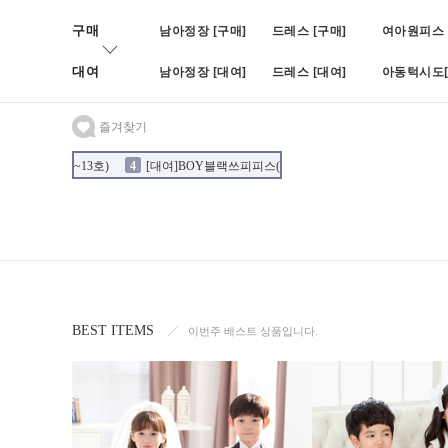
구매
남아정장 [구매]
드레스 [구매]
여아원피스 
대여
남아정장 [대여]
드레스 [대여]
아동턱시도[
즐겨찾기
4
[대여]BOY블랙쓰피피스(나비)(1호~19호)
5
[대여]쥬비화이트(1호~11
3
[대여]더블네이비정장(1호~13호)
BEST ITEMS
이번주 베스트 상품입니다.