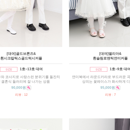
[대여]골드브론즈&
[대여]엘리아&
흰시크칼릭스골드턱시커플
흰슬림로맨틱연미커플
1호~13호 대여
1호~9호 대
주와 코사지로 사랑스런 분위기를 돌잔치
연미복에서 라운드카라로 부드러운 
! 결혼식 들러리에 잘 나가는 상품
상의는 꽃레이스가 화사하게 디
90,000원
95,000원
리뷰 : 12
리뷰 : 7