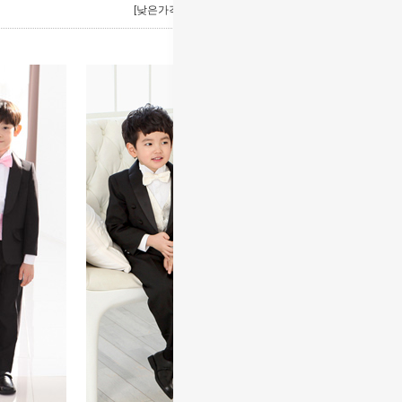
[낮은가격]
[높은가격]
[제품명]
[리뷰순]