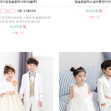
데디검정슬림턱시체크(블루)
탑슬림칼릭스실버흰연미커
1호~13호대여
90,000원
리뷰 : 12
 연그레이브라운 노방소재 슬림라인의
시도에 체크 보우타이와 베스트
92,000원
리뷰 : 11