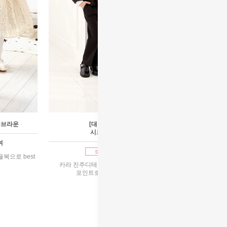
온브라운
[대여]골드하이디진주&
시크슬림턱시황금커플
여
1호~9호 대여
복으로 best
카라 진주디테일이 포인트인 드레스~~ 소매에
포인트로 금장식과 카라를 하이로
90,000원
리뷰 : 13