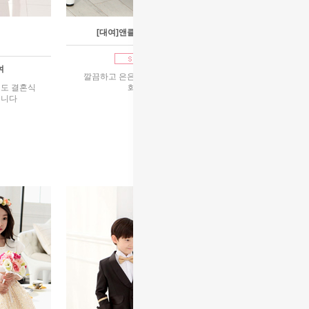
[대여]앤클로이카라&트루스슬림연미
1호~13호대여
여
깔끔하고 은은한 화이트 커플룩~ 결혼식장에
도 결혼식
화동으로 멋진의상~
입니다
92,000원
리뷰 : 59