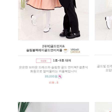
[대여]골드민지&
슬림블랙레이골드연미커플
1호~9호 대여
골드빛 진
은은한 브라운 드레스와 슬림한 골드 연미복!! 결혼식
모임
화동으로 잘어울리는 커플복입니다
89,000원
리뷰 : 8