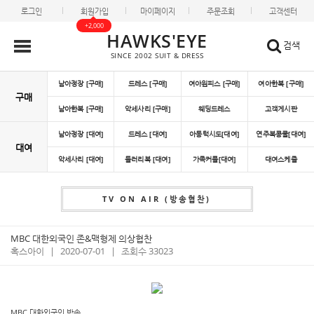
로그인
회원가입
마이페이지
주문조회
고객센터
+2,000
HAWKS'EYE
검색
SINCE 2002 SUIT & DRESS
남아정장 [구매]
드레스 [구매]
여아원피스 [구매]
여아한복 [구매]
구매
남아한복 [구매]
악세사리 [구매]
웨딩드레스
고객게시판
남아정장 [대여]
드레스 [대여]
아동턱시도[대여]
연주복콩쿨[대여]
대여
악세사리 [대여]
들러리복 [대여]
가족커플[대여]
대여스케쥴
TV ON AIR (방송협찬)
MBC 대한외국인 존&맥형제 의상협찬
혹스아이
|
2020-07-01
|
조회수 33023
MBC 대한외국인 방송