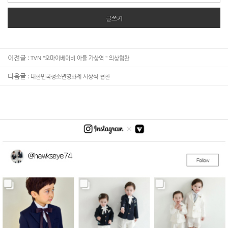
글쓰기
이전글 :
TVN "오마이베이비 아들 가상역 " 의상협찬
다음글 :
대한민국청소년영화제 시상식 협찬