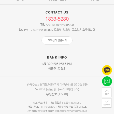
CONTACT US
1833-5280
평일 AM 10:30 - PM 05:00
점심 PM 12:00 - PM 01:00 / 토요일, 일요일, 공휴일은 휴무입니다.
고객센터 연결하기
BANK INFO
농협 302-2054-5654-81
예금주 : 김철훈
반품주소 : 경기도 남양주시 다산순환로 20
5층 B동
527호
(다산동, 현대프리미어캠퍼스)
우편번호 [12248]
상호 혹스아이 | 대표
김철훈
| 전화 1833-5280
사업자번호 111-19-00296 | 통신판매업번호 중랑-0180호
개인정보관리책임자
김철훈
webmaster@hawkseye.co.kr