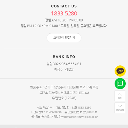
CONTACT US
1833-5280
평일 AM 10:30 - PM 05:00
점심 PM 12:00 - PM 01:00 / 토요일, 일요일, 공휴일은 휴무입니다.
고객센터 연결하기
BANK INFO
농협 302-2054-5654-81
예금주 : 김철훈
반품주소 : 경기도 남양주시 다산순환로 20
5층 B동
527호
(다산동, 현대프리미어캠퍼스)
우편번호 [12248]
상호 혹스아이 | 대표
김철훈
| 전화 1833-5280
사업자번호 111-19-00296 | 통신판매업번호 중랑-0180호
개인정보관리책임자
김철훈
webmaster@hawkseye.co.kr