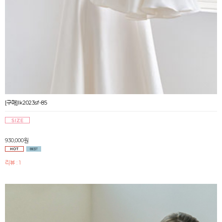
[구매]lk2023sf-85
930,000원
리뷰 : 1