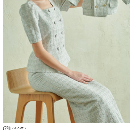
[구매]lk2023sf-71