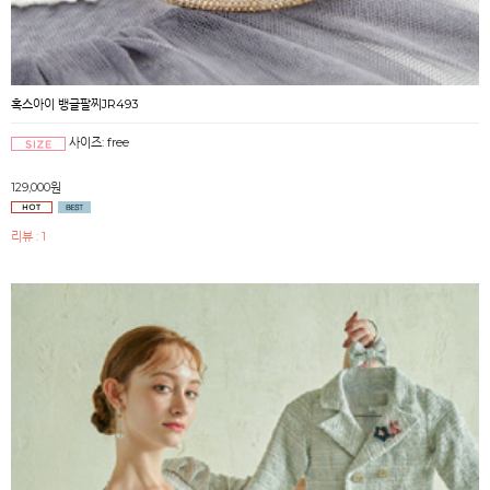
혹스아이 뱅글팔찌JR493
사이즈: free
129,000원
리뷰 : 1