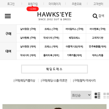
로그인
회원가입
마이페이지
주문조회
고객센터
+2,000
HAWKS'EYE
검색
SINCE 2002 SUIT & DRESS
남아정장 [구매]
드레스 [구매]
여아원피스 [구매]
여아한복 [구매]
구매
남아한복 [구매]
악세사리 [구매]
웨딩드레스
고객게시판
남아정장 [대여]
드레스 [대여]
아동턱시도[대여]
연주복콩쿨[대여]
대여
악세사리 [대여]
들러리복 [대여]
가족커플[대여]
대여스케쥴
웨딩드레스
[구매]웨딩커플의상
[구매]웨딩/스몰/피로연
[구매]팔찌/억세사리