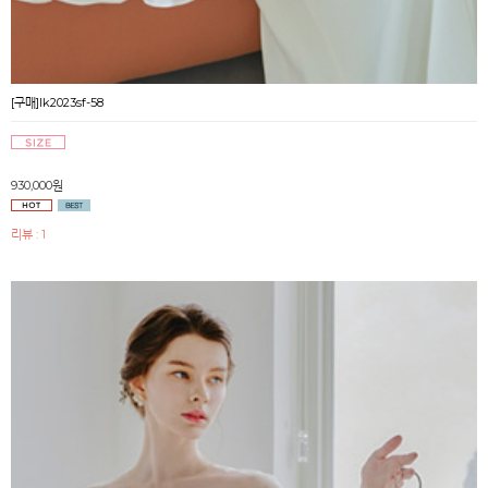
[구매]lk2023sf-58
930,000원
리뷰 : 1