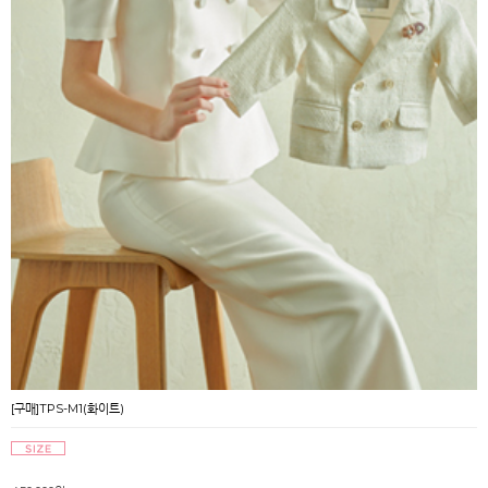
[구매]TPS-M1(화이트)