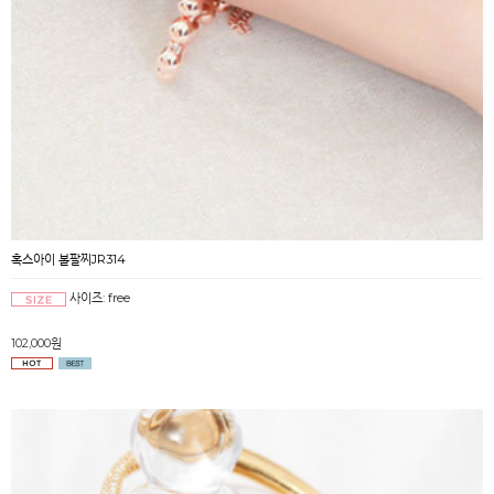
혹스아이 볼팔찌JR314
사이즈: free
102,000원